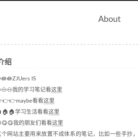
About
介绍
🪷🪷ZJUers IS
🐽🐽我的学习笔记看
这里
👉👉maybe看看
这里
🏠🏠🏠学习生活看看
这里
😋😋😋我的朋友们看看
这里
这个网站主要用来放置不成体系的笔记，比如一些手抄