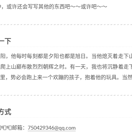
种，或许还会写写其他的东西吧～～或许吧～～
一下
太阳，他每时每刻都是夕阳也都是旭日。当他熄灭着走下
着爬上山巅布散烈烈朝辉之时。有一天，我也将沉静着走
里，势必会跑上来一个欢蹦的孩子，抱着他的玩具。当
方式
📮📮邮箱：
750429346@qq.com