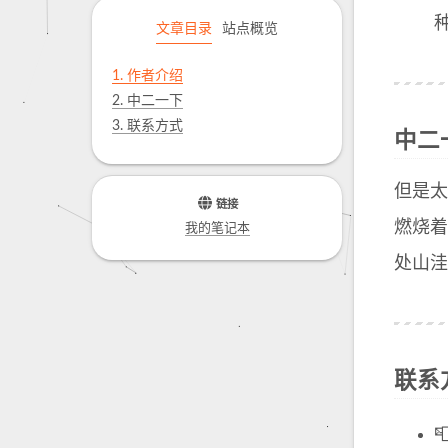
文章目录
站点概览
1.
作者介绍
2.
中二一下
3.
联系方式
中二
但是
链接
燃烧
我的笔记本
处山洼
联系
