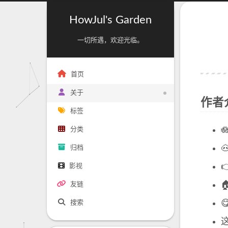
HowJul's Garden
一切所遇，欢迎光临。
首页
关于
作者
标签

分类

归档

影视
友链
搜索