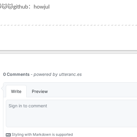
🐱🐱github：howjul